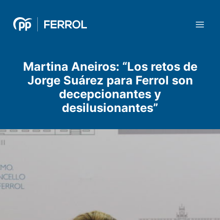
Ir
Navegación
Main
al
de
Men
contenido
entradas
Martina Aneiros: “Los retos de
Jorge Suárez para Ferrol son
decepcionantes y
desilusionantes”